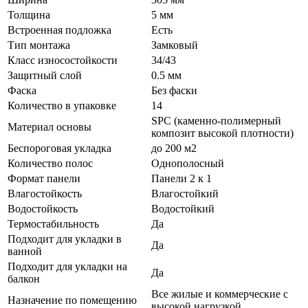
Толщина
5 мм
Встроенная подложка
Есть
Тип монтажа
Замковый
Класс износостойкости
34/43
Защитный слой
0.5 мм
Фаска
Без фаски
Количество в упаковке
14
SPC (каменно-полимерный
Материал основы
композит высокой плотности)
Беспороговая укладка
до 200 м2
Количество полос
Однополосный
Формат панели
Панели 2 к 1
Влагостойкость
Влагостойкий
Водостойкость
Водостойкий
Термостабильность
Да
Подходит для укладки в
Да
ванной
Подходит для укладки на
Да
балкон
Все жилые и коммерческие с
Назначение по помещению
высокой нагрузкой