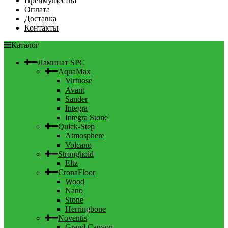
Преимущества
Оплата
Доставка
Контакты
Каталог
Ламинат SPC
AquaMax
Virtuose
Avant
Sander
Integra
Integra Stone
Quick-Step
Atmosphere
Volcano
Stronghold
Eltz
CronaFloor
Wood
Nano
Stone
Herringbone
Noventis
Grand Canyon