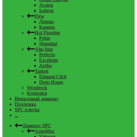
Avalon
Iceberg
Dew
Дерево
Камень
Hoi Flooring
Pekin
Shanghai
Alta Step
Perfecto
Excelente
Arriba
Tarkett
Element Click
Deep House
Woodrock
Kronostep
Виниловый ламинат
Подложка
SPC плитка
...
Ламинат SPC
AquaMax
Virtuose