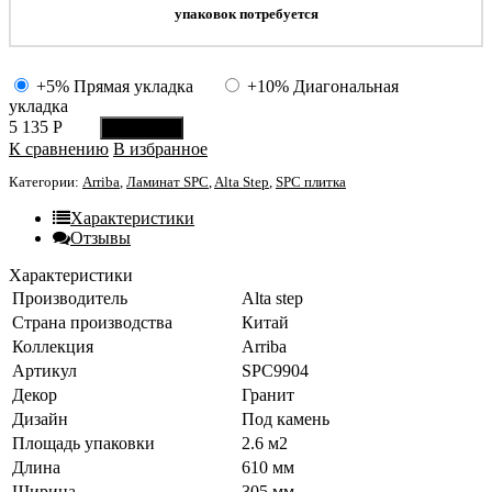
упаковок потребуется
+5% Прямая укладка
+10% Диагональная
укладка
5 135
Р
В корзину
К сравнению
В избранное
Категории:
Arriba
,
Ламинат SPC
,
Alta Step
,
SPC плитка
Характеристики
Отзывы
Характеристики
Производитель
Alta step
Страна производства
Китай
Коллекция
Arriba
Артикул
SPC9904
Декор
Гранит
Дизайн
Под камень
Площадь упаковки
2.6 м2
Длина
610 мм
Ширина
305 мм