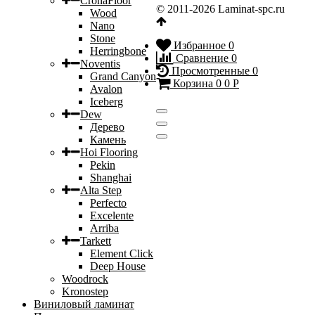
CronaFloor
© 2011-2026 Laminat-spc.ru
Wood
Nano
Stone
Избранное
0
Herringbone
Сравнение
0
Noventis
Просмотренные
0
Grand Canyon
Корзина
0
0
Р
Avalon
Iceberg
Dew
Дерево
Камень
Hoi Flooring
Pekin
Shanghai
Alta Step
Perfecto
Excelente
Arriba
Tarkett
Element Click
Deep House
Woodrock
Kronostep
Виниловый ламинат