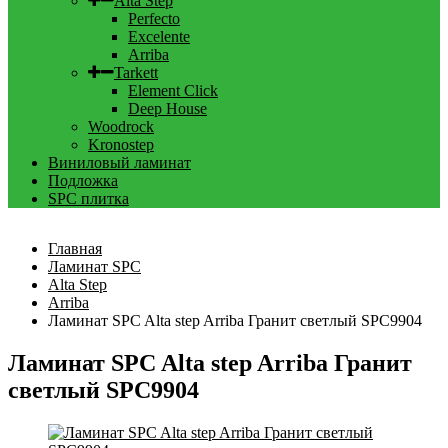
Alta Step
Perfecto
Excelente
Arriba
Tarkett
Element Click
Deep House
Woodrock
Kronostep
Виниловый ламинат
Подложка
SPC плитка
Главная
Ламинат SPC
Alta Step
Arriba
Ламинат SPC Alta step Arriba Гранит светлый SPC9904
Ламинат SPC Alta step Arriba Гранит
светлый SPC9904