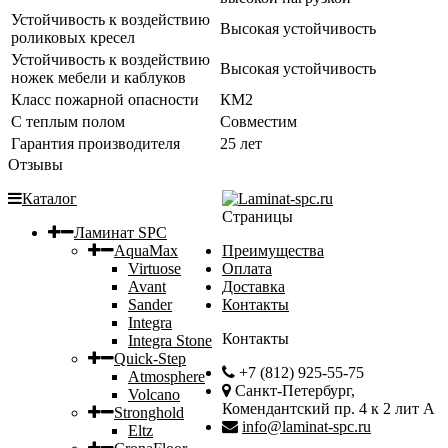
Устойчивость к воздействию
Высокая устойчивость
роликовых кресел
Устойчивость к воздействию
Высокая устойчивость
ножек мебели и каблуков
Класс пожарной опасности
КМ2
С теплым полом
Совместим
Гарантия производителя
25 лет
Отзывы
Каталог
Страницы
Ламинат SPC
AquaMax
Преимущества
Virtuose
Оплата
Avant
Доставка
Sander
Контакты
Integra
Контакты
Integra Stone
Quick-Step
+7 (812) 925-55-75
Atmosphere
Санкт-Петербург,
Volcano
Комендантский пр. 4 к 2 лит А
Stronghold
info@laminat-spc.ru
Eltz