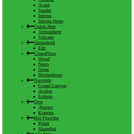
Avant
Sander
Integra
Integra Stone
Quick-Step
Atmosphere
Volcano
Stronghold
Eltz
CronaFloor
Wood
Nano
Stone
Herringbone
Noventis
Grand Canyon
Avalon
Iceberg
Dew
Дерево
Камень
Hoi Flooring
Pekin
Shanghai