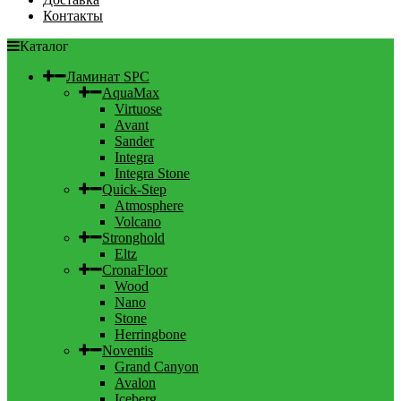
Контакты
Каталог
Ламинат SPC
AquaMax
Virtuose
Avant
Sander
Integra
Integra Stone
Quick-Step
Atmosphere
Volcano
Stronghold
Eltz
CronaFloor
Wood
Nano
Stone
Herringbone
Noventis
Grand Canyon
Avalon
Iceberg