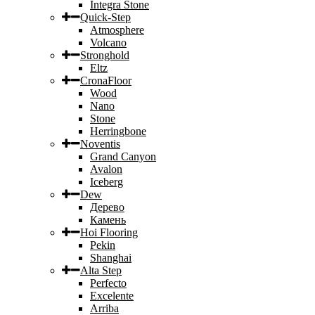
Integra Stone
Quick-Step
Atmosphere
Volcano
Stronghold
Eltz
CronaFloor
Wood
Nano
Stone
Herringbone
Noventis
Grand Canyon
Avalon
Iceberg
Dew
Дерево
Камень
Hoi Flooring
Pekin
Shanghai
Alta Step
Perfecto
Excelente
Arriba