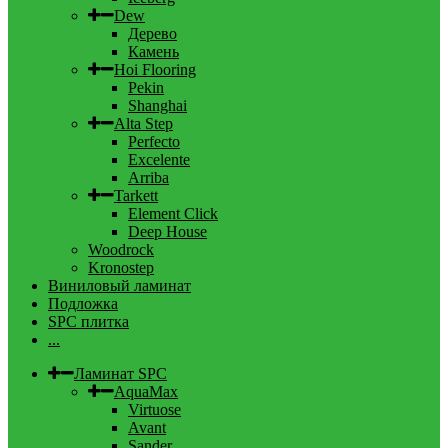
Dew
Дерево
Камень
Hoi Flooring
Pekin
Shanghai
Alta Step
Perfecto
Excelente
Arriba
Tarkett
Element Click
Deep House
Woodrock
Kronostep
Виниловый ламинат
Подложка
SPC плитка
...
Ламинат SPC
AquaMax
Virtuose
Avant
Sander