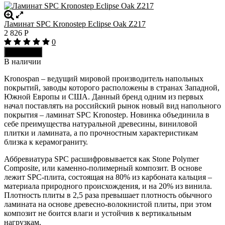
Ламинат SPC Kronostep Eclipse Oak Z217
2 826
Р
0
В корзину
В наличии
Kronospan – ведущий мировой производитель напольных
покрытий, заводы которого расположены в странах Западной,
Южной Европы и США. Данный бренд одним из первых
начал поставлять на российский рынок новый вид напольного
покрытия – ламинат SPC Kronostep. Новинка объединила в
себе преимущества натуральной древесины, виниловой
плитки и ламината, а по прочностным характеристикам
близка к керамограниту.
Аббревиатура SPC расшифровывается как Stone Polymer
Composite, или каменно-полимерный композит. В основе
лежит SPC-плита, состоящая на 80% из карбоната кальция –
материала природного происхождения, и на 20% из винила.
Плотность плиты в 2,5 раза превышает плотность обычного
ламината на основе древесно-волокнистой плиты, при этом
композит не боится влаги и устойчив к вертикальным
нагрузкам.