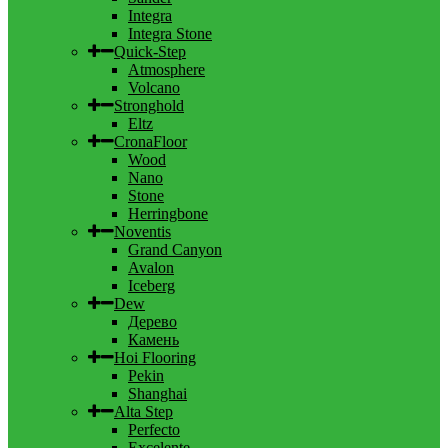
Integra
Integra Stone
Quick-Step
Atmosphere
Volcano
Stronghold
Eltz
CronaFloor
Wood
Nano
Stone
Herringbone
Noventis
Grand Canyon
Avalon
Iceberg
Dew
Дерево
Камень
Hoi Flooring
Pekin
Shanghai
Alta Step
Perfecto
Excelente