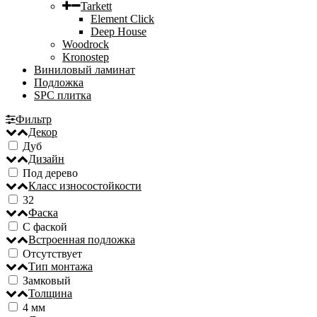
Tarkett
Element Click
Deep House
Woodrock
Kronostep
Виниловый ламинат
Подложка
SPC плитка
Фильтр
Декор
Дуб
Дизайн
Под дерево
Класс износостойкости
32
Фаска
С фаской
Встроенная подложка
Отсутствует
Тип монтажа
Замковый
Толщина
4 мм