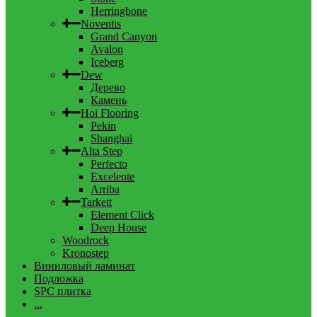
Herringbone
Noventis
Grand Canyon
Avalon
Iceberg
Dew
Дерево
Камень
Hoi Flooring
Pekin
Shanghai
Alta Step
Perfecto
Excelente
Arriba
Tarkett
Element Click
Deep House
Woodrock
Kronostep
Виниловый ламинат
Подложка
SPC плитка
...