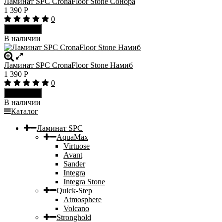
Ламинат SPC CronaFloor Stone Сонора
1 390
Р
0
В корзину
В наличии
Ламинат SPC CronaFloor Stone Намиб
1 390
Р
0
В корзину
В наличии
Каталог
Ламинат SPC
AquaMax
Virtuose
Avant
Sander
Integra
Integra Stone
Quick-Step
Atmosphere
Volcano
Stronghold