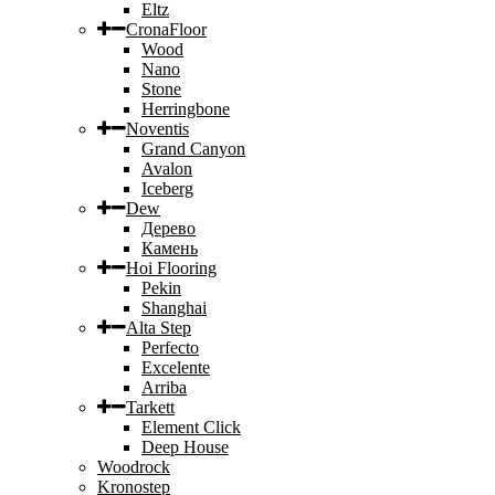
Eltz
CronaFloor
Wood
Nano
Stone
Herringbone
Noventis
Grand Canyon
Avalon
Iceberg
Dew
Дерево
Камень
Hoi Flooring
Pekin
Shanghai
Alta Step
Perfecto
Excelente
Arriba
Tarkett
Element Click
Deep House
Woodrock
Kronostep