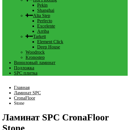
Pekin
Shanghai
Alta Step
Perfecto
Excelente
Arriba
Tarkett
Element Click
Deep House
Woodrock
Kronostep
Виниловый ламинат
Подложка
SPC плитка
Главная
Ламинат SPC
CronaFloor
Stone
Ламинат SPC CronaFloor
Stone