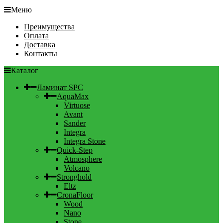
Меню
Преимущества
Оплата
Доставка
Контакты
Каталог
Ламинат SPC
AquaMax
Virtuose
Avant
Sander
Integra
Integra Stone
Quick-Step
Atmosphere
Volcano
Stronghold
Eltz
CronaFloor
Wood
Nano
Stone