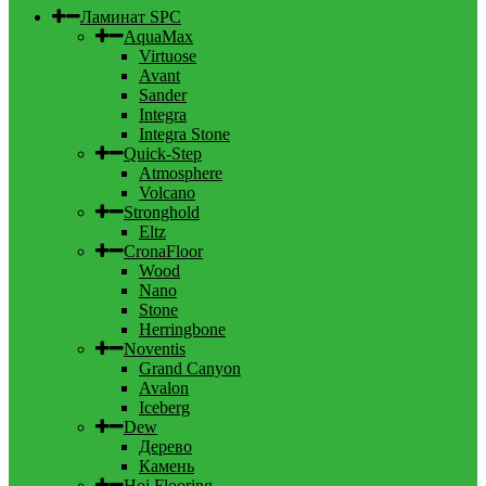
Ламинат SPC
AquaMax
Virtuose
Avant
Sander
Integra
Integra Stone
Quick-Step
Atmosphere
Volcano
Stronghold
Eltz
CronaFloor
Wood
Nano
Stone
Herringbone
Noventis
Grand Canyon
Avalon
Iceberg
Dew
Дерево
Камень
Hoi Flooring