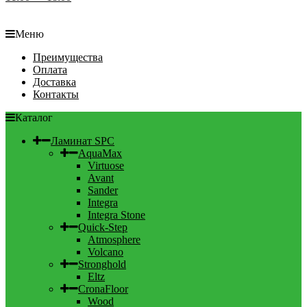
Меню
Преимущества
Оплата
Доставка
Контакты
Каталог
Ламинат SPC
AquaMax
Virtuose
Avant
Sander
Integra
Integra Stone
Quick-Step
Atmosphere
Volcano
Stronghold
Eltz
CronaFloor
Wood