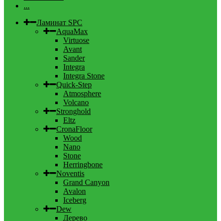
...
Ламинат SPC
AquaMax
Virtuose
Avant
Sander
Integra
Integra Stone
Quick-Step
Atmosphere
Volcano
Stronghold
Eltz
CronaFloor
Wood
Nano
Stone
Herringbone
Noventis
Grand Canyon
Avalon
Iceberg
Dew
Дерево