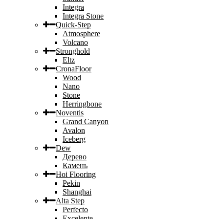
Integra
Integra Stone
Quick-Step
Atmosphere
Volcano
Stronghold
Eltz
CronaFloor
Wood
Nano
Stone
Herringbone
Noventis
Grand Canyon
Avalon
Iceberg
Dew
Дерево
Камень
Hoi Flooring
Pekin
Shanghai
Alta Step
Perfecto
Excelente