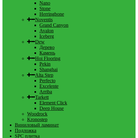
Nano
Stone
Herringbone
Noventis
Grand Canyon
Avalon
Iceberg
Dew
Дерево
Камень
Hoi Flooring
Pekin
Shanghai
Alta Step
Perfecto
Excelente
Arriba
Tarkett
Element Click
Deep House
Woodrock
Kronostep
Виниловый ламинат
Подложка
SPC плитка