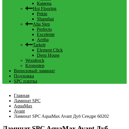
Камень
Hoi Flooring
Pekin
Shanghai
Alta Step
Perfecto
Excelente
Arriba
Tarkett
Element Click
Deep House
Woodrock
Kronostep
Виниловый ламинат
Подложка
SPC плитка
Главная
Ламинат SPC
AquaMax
Avant
Ламинат SPC AquaMax Avant Дуб Сендре 60202
Ламинат SPC AquaMax Avant Дуб