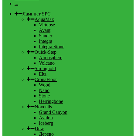
...
Ламинат SPC
AquaMax
Virtuose
Avant
Sander
Integra
Integra Stone
Quick-Step
Atmosphere
Volcano
Stronghold
Eltz
CronaFloor
Wood
Nano
Stone
Herringbone
Noventis
Grand Canyon
Avalon
Iceberg
Dew
Дерево