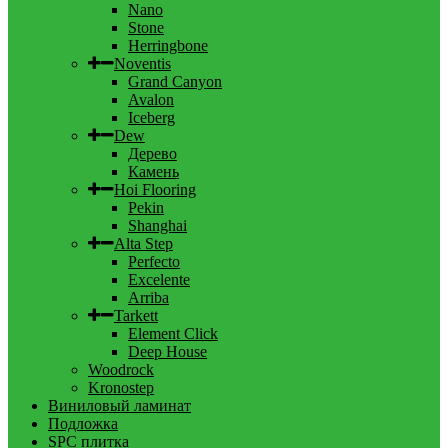
Nano
Stone
Herringbone
Noventis
Grand Canyon
Avalon
Iceberg
Dew
Дерево
Камень
Hoi Flooring
Pekin
Shanghai
Alta Step
Perfecto
Excelente
Arriba
Tarkett
Element Click
Deep House
Woodrock
Kronostep
Виниловый ламинат
Подложка
SPC плитка