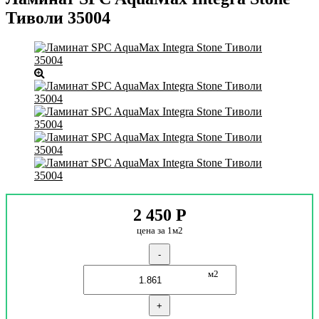
Тиволи 35004
2 450
Р
цена за 1м2
-
м2
+