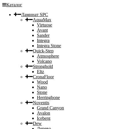
Каталог
Ламинат SPC
AquaMax
Virtuose
Avant
Sander
Integra
Integra Stone
Quick-Step
Atmosphere
Volcano
Stronghold
Eltz
CronaFloor
Wood
Nano
Stone
Herringbone
Noventis
Grand Canyon
Avalon
Iceberg
Dew
Дерево