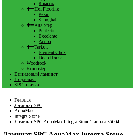
Камень
Hoi Flooring
Pekin
Shanghai
Alta Step
Perfecto
Excelente
Arriba
Tarkett
Element Click
Deep House
Woodrock
Kronostep
Виниловый ламинат
Подложка
SPC плитка
Главная
Ламинат SPC
AquaMax
Integra Stone
Ламинат SPC AquaMax Integra Stone Тиволи 35004
Ламинат SPC AquaMax Integra Stone