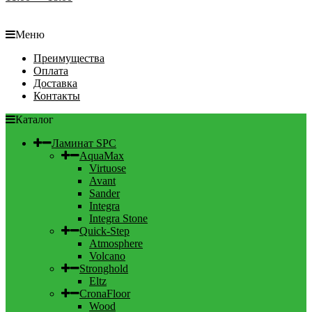
Меню
Преимущества
Оплата
Доставка
Контакты
Каталог
Ламинат SPC
AquaMax
Virtuose
Avant
Sander
Integra
Integra Stone
Quick-Step
Atmosphere
Volcano
Stronghold
Eltz
CronaFloor
Wood