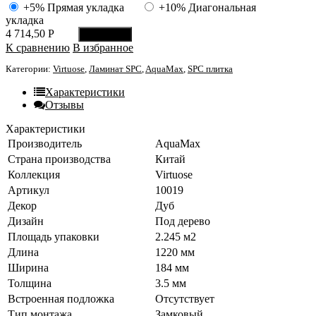
+5% Прямая укладка
+10% Диагональная
укладка
4 714,50
Р
В корзину
К сравнению
В избранное
Категории:
Virtuose
,
Ламинат SPC
,
AquaMax
,
SPC плитка
Характеристики
Отзывы
Характеристики
Производитель
AquaMax
Страна производства
Китай
Коллекция
Virtuose
Артикул
10019
Декор
Дуб
Дизайн
Под дерево
Площадь упаковки
2.245 м2
Длина
1220 мм
Ширина
184 мм
Толщина
3.5 мм
Встроенная подложка
Отсутствует
Тип монтажа
Замковый