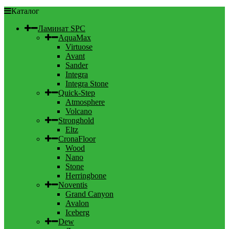
Каталог
Ламинат SPC
AquaMax
Virtuose
Avant
Sander
Integra
Integra Stone
Quick-Step
Atmosphere
Volcano
Stronghold
Eltz
CronaFloor
Wood
Nano
Stone
Herringbone
Noventis
Grand Canyon
Avalon
Iceberg
Dew