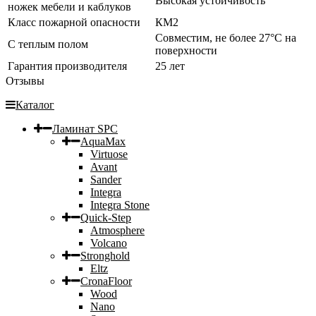
Высокая устойчивость
ножек мебели и каблуков
Класс пожарной опасности
КМ2
Совместим, не более 27°C на
С теплым полом
поверхности
Гарантия производителя
25 лет
Отзывы
Каталог
Ламинат SPC
AquaMax
Virtuose
Avant
Sander
Integra
Integra Stone
Quick-Step
Atmosphere
Volcano
Stronghold
Eltz
CronaFloor
Wood
Nano