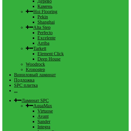
Дерево
Камень
Hoi Flooring
Pekin
Shanghai
Alta Step
Perfecto
Excelente
Arriba
Tarkett
Element Click
Deep House
Woodrock
Kronostep
Виниловый ламинат
Подложка
SPC плитка
...
Ламинат SPC
AquaMax
Virtuose
Avant
Sander
Integra