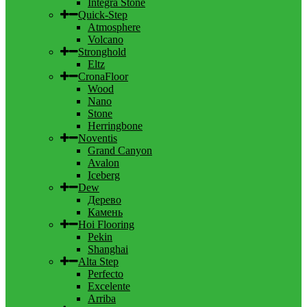
Integra Stone
Quick-Step
Atmosphere
Volcano
Stronghold
Eltz
CronaFloor
Wood
Nano
Stone
Herringbone
Noventis
Grand Canyon
Avalon
Iceberg
Dew
Дерево
Камень
Hoi Flooring
Pekin
Shanghai
Alta Step
Perfecto
Excelente
Arriba