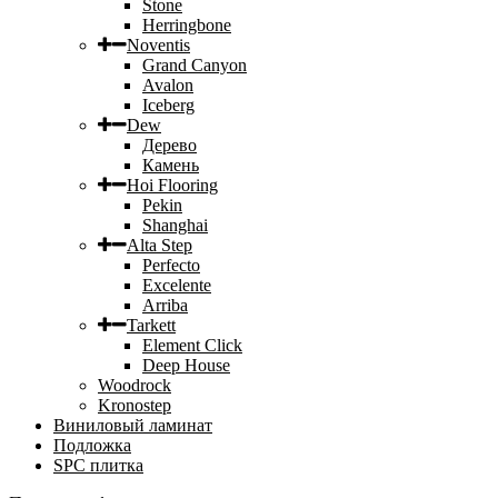
Stone
Herringbone
Noventis
Grand Canyon
Avalon
Iceberg
Dew
Дерево
Камень
Hoi Flooring
Pekin
Shanghai
Alta Step
Perfecto
Excelente
Arriba
Tarkett
Element Click
Deep House
Woodrock
Kronostep
Виниловый ламинат
Подложка
SPC плитка