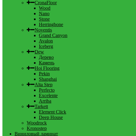
CronaFloor
Wood
Nano
Stone
Herringbone
Noventis
Grand Canyon
Avalon
Iceberg
Dew
Дерево
Камень
Hoi Flooring
Pekin
Shanghai
Alta Step
Perfecto
Excelente
Arriba
Tarkett
Element Click
Deep House
Woodrock
Kronostep
Виниловый ламинат