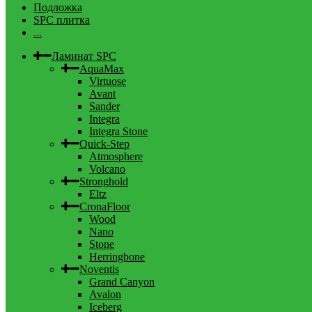
Подложка
SPC плитка
...
Ламинат SPC
AquaMax
Virtuose
Avant
Sander
Integra
Integra Stone
Quick-Step
Atmosphere
Volcano
Stronghold
Eltz
CronaFloor
Wood
Nano
Stone
Herringbone
Noventis
Grand Canyon
Avalon
Iceberg