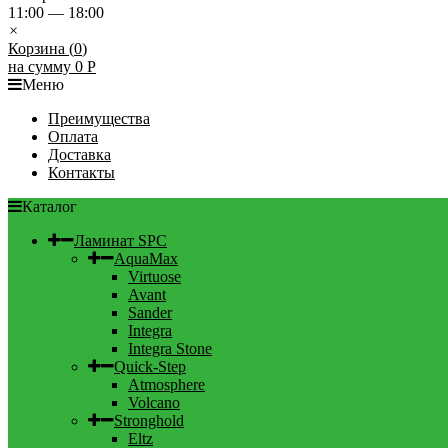
11:00 — 18:00
×
Корзина (
0
)
на сумму
0
Р
Меню
Преимущества
Оплата
Доставка
Контакты
Каталог
Ламинат SPC
AquaMax
Virtuose
Avant
Sander
Integra
Integra Stone
Quick-Step
Atmosphere
Volcano
Stronghold
Eltz