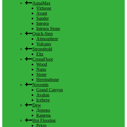
AquaMax
Virtuose
Avant
Sander
Integra
Integra Stone
Quick-Step
Atmosphere
Volcano
Stronghold
Eltz
CronaFloor
Wood
Nano
Stone
Herringbone
Noventis
Grand Canyon
Avalon
Iceberg
Dew
Дерево
Камень
Hoi Flooring
Pekin