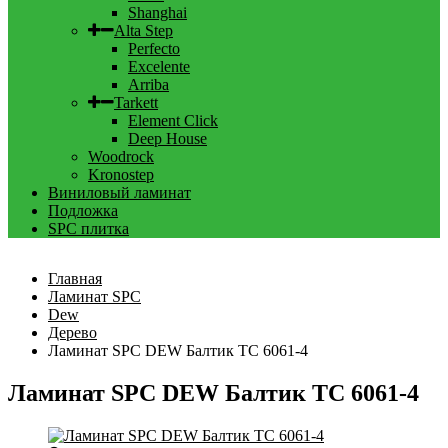
Shanghai
Alta Step
Perfecto
Excelente
Arriba
Tarkett
Element Click
Deep House
Woodrock
Kronostep
Виниловый ламинат
Подложка
SPC плитка
Главная
Ламинат SPC
Dew
Дерево
Ламинат SPC DEW Балтик ТС 6061-4
Ламинат SPC DEW Балтик ТС 6061-4