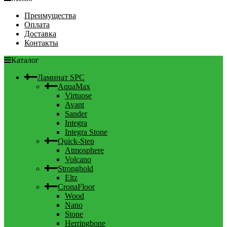
Преимущества
Оплата
Доставка
Контакты
Каталог
Ламинат SPC
AquaMax
Virtuose
Avant
Sander
Integra
Integra Stone
Quick-Step
Atmosphere
Volcano
Stronghold
Eltz
CronaFloor
Wood
Nano
Stone
Herringbone