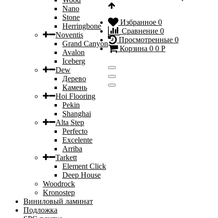
Nano
Stone
Избранное
0
Herringbone
Сравнение
0
Noventis
Просмотренные
0
Grand Canyon
Корзина
0
0
Р
Avalon
Iceberg
Dew
Дерево
Камень
Hoi Flooring
Pekin
Shanghai
Alta Step
Perfecto
Excelente
Arriba
Tarkett
Element Click
Deep House
Woodrock
Kronostep
Виниловый ламинат
Подложка