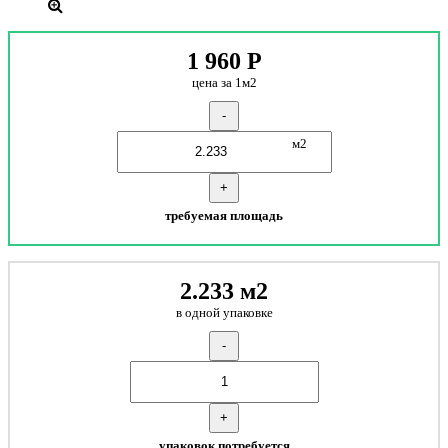
1 960
Р
цена за 1м2
-
м2
+
требуемая площадь
2.233 м2
в одной упаковке
-
+
упаковок потребуется