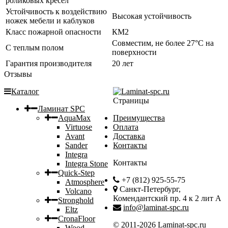
роликовых кресел
Устойчивость к воздействию
Высокая устойчивость
ножек мебели и каблуков
Класс пожарной опасности
КМ2
Совместим, не более 27°C на
С теплым полом
поверхности
Гарантия производителя
20 лет
Отзывы
Каталог
Страницы
Ламинат SPC
AquaMax
Преимущества
Virtuose
Оплата
Avant
Доставка
Sander
Контакты
Integra
Контакты
Integra Stone
Quick-Step
+7 (812) 925-55-75
Atmosphere
Санкт-Петербург,
Volcano
Комендантский пр. 4 к 2 лит А
Stronghold
info@laminat-spc.ru
Eltz
CronaFloor
© 2011-2026 Laminat-spc.ru
Wood