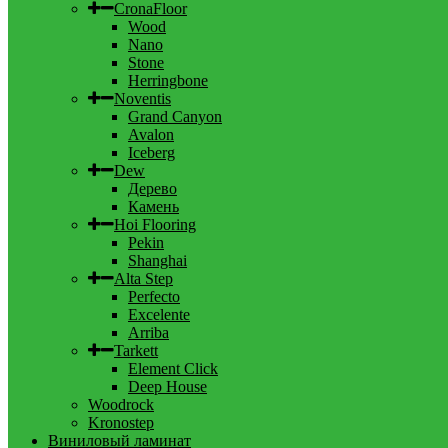
CronaFloor
Wood
Nano
Stone
Herringbone
Noventis
Grand Canyon
Avalon
Iceberg
Dew
Дерево
Камень
Hoi Flooring
Pekin
Shanghai
Alta Step
Perfecto
Excelente
Arriba
Tarkett
Element Click
Deep House
Woodrock
Kronostep
Виниловый ламинат