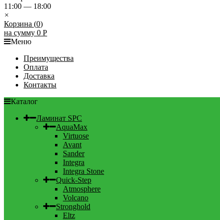
11:00 — 18:00
×
Корзина (
0
)
на сумму
0
Р
Меню
Преимущества
Оплата
Доставка
Контакты
Каталог
Ламинат SPC
AquaMax
Virtuose
Avant
Sander
Integra
Integra Stone
Quick-Step
Atmosphere
Volcano
Stronghold
Eltz