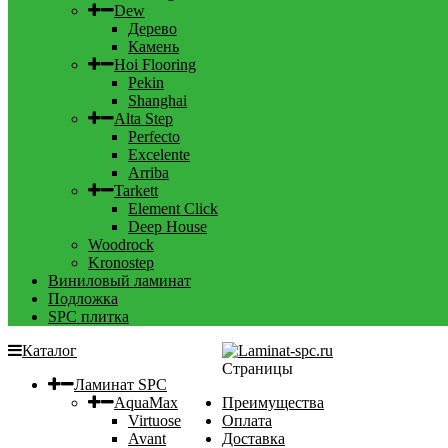
Dew
Дерево
Камень
Hoi Flooring
Pekin
Shanghai
Alta Step
Perfecto
Excelente
Arriba
Tarkett
Element Click
Deep House
Woodrock
Kronostep
Виниловый ламинат
Подложка
SPC плитка
Каталог
Страницы
Ламинат SPC
AquaMax
Преимущества
Virtuose
Оплата
Avant
Доставка