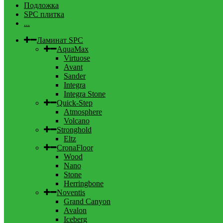
Подложка
SPC плитка
...
Ламинат SPC
AquaMax
Virtuose
Avant
Sander
Integra
Integra Stone
Quick-Step
Atmosphere
Volcano
Stronghold
Eltz
CronaFloor
Wood
Nano
Stone
Herringbone
Noventis
Grand Canyon
Avalon
Iceberg