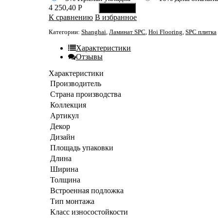
4 250,40
Р
В корзину
К сравнению
В избранное
Категории:
Shanghai
,
Ламинат SPC
,
Hoi Flooring
,
SPC плитка
Характеристики
Отзывы
Характеристики
Производитель
Страна производства
Коллекция
Артикул
Декор
Дизайн
Площадь упаковки
Длина
Ширина
Толщина
Встроенная подложка
Тип монтажа
Класс износостойкости