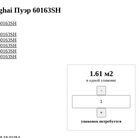
ghai Пуэр 60163SH
1.61 м2
в одной упаковке
-
+
упаковок потребуется
я укладка