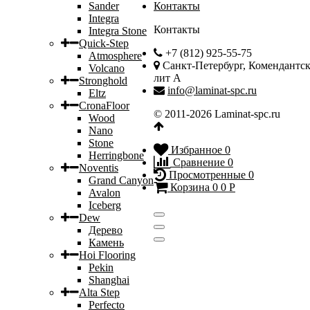
Sander
Контакты
Integra
Контакты
Integra Stone
Quick-Step
+7 (812) 925-55-75
Atmosphere
Санкт-Петербург, Комендантски
Volcano
лит А
Stronghold
info@laminat-spc.ru
Eltz
CronaFloor
© 2011-2026 Laminat-spc.ru
Wood
Nano
Stone
Избранное
0
Herringbone
Сравнение
0
Noventis
Просмотренные
0
Grand Canyon
Корзина
0
0
Р
Avalon
Iceberg
Dew
Дерево
Камень
Hoi Flooring
Pekin
Shanghai
Alta Step
Perfecto