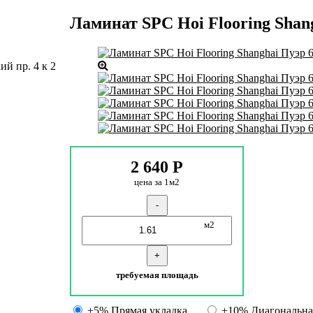
Ламинат SPC Hoi Flooring Shan
й пр. 4 к 2
2 640
Р
цена за 1м2
-
м2
+
требуемая площадь
+5% Прямая укладка
+10% Диагональна