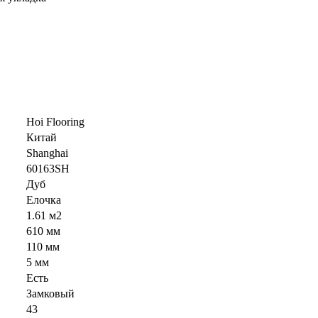
Hoi Flooring
Китай
Shanghai
60163SH
Дуб
Елочка
1.61 м2
610 мм
110 мм
5 мм
Есть
Замковый
43