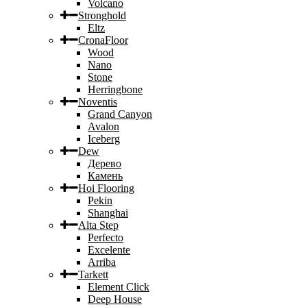
Volcano
Stronghold
Eltz
CronaFloor
Wood
Nano
Stone
Herringbone
Noventis
Grand Canyon
Avalon
Iceberg
Dew
Дерево
Камень
Hoi Flooring
Pekin
Shanghai
Alta Step
Perfecto
Excelente
Arriba
Tarkett
Element Click
Deep House