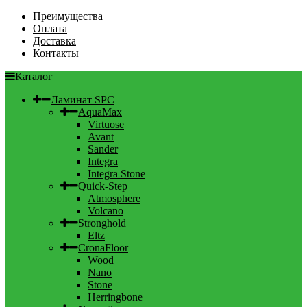
Преимущества
Оплата
Доставка
Контакты
Каталог
Ламинат SPC
AquaMax
Virtuose
Avant
Sander
Integra
Integra Stone
Quick-Step
Atmosphere
Volcano
Stronghold
Eltz
CronaFloor
Wood
Nano
Stone
Herringbone