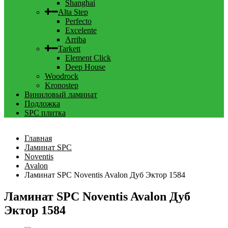
Shanghai
Alta Step
Perfecto
Excelente
Arriba
Tarkett
Element Click
Deep House
Woodrock
Kronostep
Виниловый ламинат
Подложка
SPC плитка
Главная
Ламинат SPC
Noventis
Avalon
Ламинат SPC Noventis Avalon Дуб Эктор 1584
Ламинат SPC Noventis Avalon Дуб
Эктор 1584