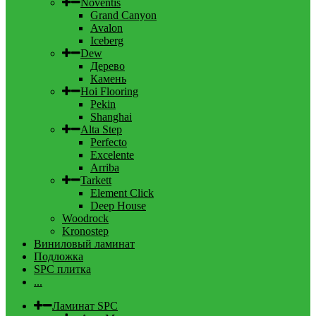
Noventis
Grand Canyon
Avalon
Iceberg
Dew
Дерево
Камень
Hoi Flooring
Pekin
Shanghai
Alta Step
Perfecto
Excelente
Arriba
Tarkett
Element Click
Deep House
Woodrock
Kronostep
Виниловый ламинат
Подложка
SPC плитка
...
Ламинат SPC