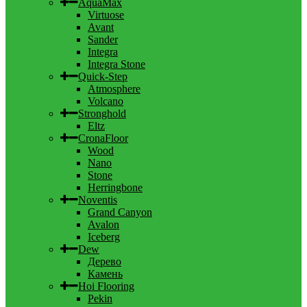
AquaMax
Virtuose
Avant
Sander
Integra
Integra Stone
Quick-Step
Atmosphere
Volcano
Stronghold
Eltz
CronaFloor
Wood
Nano
Stone
Herringbone
Noventis
Grand Canyon
Avalon
Iceberg
Dew
Дерево
Камень
Hoi Flooring
Pekin