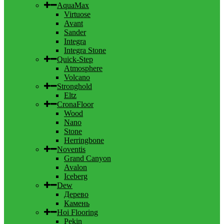
AquaMax
Virtuose
Avant
Sander
Integra
Integra Stone
Quick-Step
Atmosphere
Volcano
Stronghold
Eltz
CronaFloor
Wood
Nano
Stone
Herringbone
Noventis
Grand Canyon
Avalon
Iceberg
Dew
Дерево
Камень
Hoi Flooring
Pekin