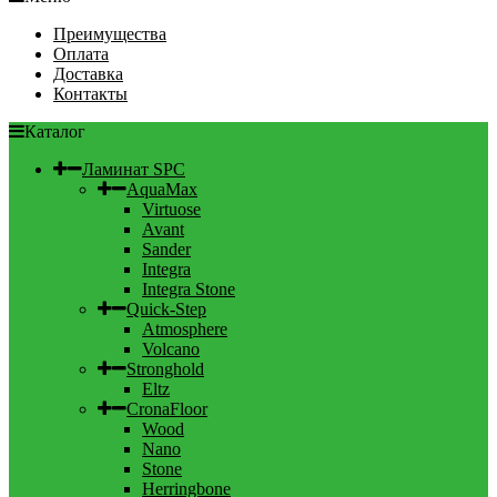
Преимущества
Оплата
Доставка
Контакты
Каталог
Ламинат SPC
AquaMax
Virtuose
Avant
Sander
Integra
Integra Stone
Quick-Step
Atmosphere
Volcano
Stronghold
Eltz
CronaFloor
Wood
Nano
Stone
Herringbone