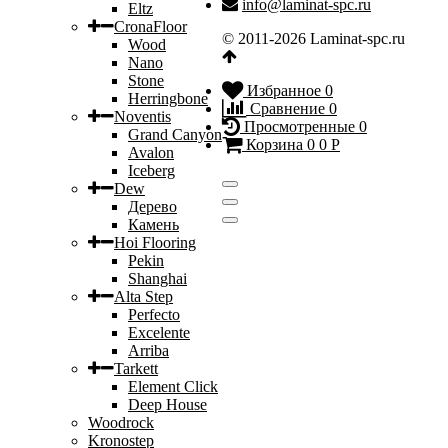
info@laminat-spc.ru
Eltz
CronaFloor
© 2011-2026 Laminat-spc.ru
Wood
Nano
Stone
Избранное
0
Herringbone
Сравнение
0
Noventis
Просмотренные
0
Grand Canyon
Корзина
0
0
Р
Avalon
Iceberg
Dew
Дерево
Камень
Hoi Flooring
Pekin
Shanghai
Alta Step
Perfecto
Excelente
Arriba
Tarkett
Element Click
Deep House
Woodrock
Kronostep