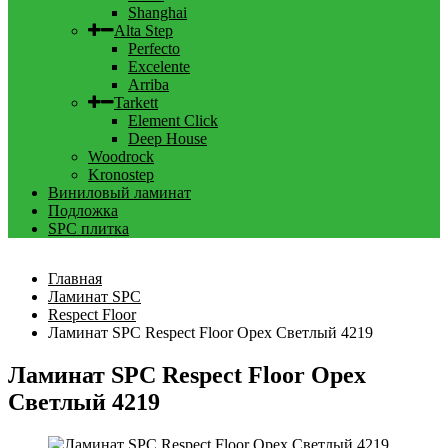
Shanghai
Alta Step
Perfecto
Excelente
Arriba
Tarkett
Element Click
Deep House
Woodrock
Kronostep
Виниловый ламинат
Подложка
SPC плитка
Главная
Ламинат SPC
Respect Floor
Ламинат SPC Respect Floor Орех Светлый 4219
Ламинат SPC Respect Floor Орех
Светлый 4219