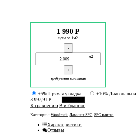
1 990
Р
цена за 1м2
-
м2
+
требуемая площадь
+5% Прямая укладка
+10% Диагональна
3 997,91
Р
В корзину
К сравнению
В избранное
Категории:
Woodrock
,
Ламинат SPC
,
SPC плитка
Характеристики
Отзывы