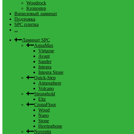
Woodrock
Kronostep
Виниловый ламинат
Подложка
SPC плитка
...
Ламинат SPC
AquaMax
Virtuose
Avant
Sander
Integra
Integra Stone
Quick-Step
Atmosphere
Volcano
Stronghold
Eltz
CronaFloor
Wood
Nano
Stone
Herringbone
Noventis