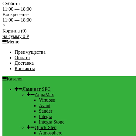
Суббота
11:00 — 18:00
Воскресенье
11:00 — 18:00
×
Корзина (
0
)
на сумму
0
Р
Меню
Преимущества
Оплата
Доставка
Контакты
Каталог
Ламинат SPC
AquaMax
Virtuose
Avant
Sander
Integra
Integra Stone
Quick-Step
Atmosphere