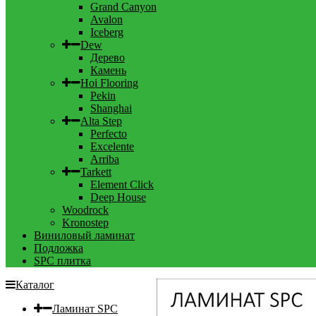
Grand Canyon
Avalon
Iceberg
Dew
Дерево
Камень
Hoi Flooring
Pekin
Shanghai
Alta Step
Perfecto
Excelente
Arriba
Tarkett
Element Click
Deep House
Woodrock
Kronostep
Виниловый ламинат
Подложка
SPC плитка
Каталог
Ламинат SPC