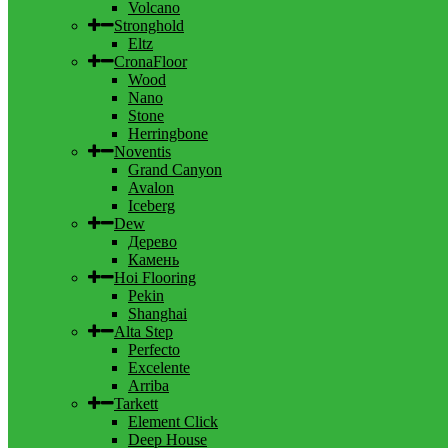
Volcano
Stronghold
Eltz
CronaFloor
Wood
Nano
Stone
Herringbone
Noventis
Grand Canyon
Avalon
Iceberg
Dew
Дерево
Камень
Hoi Flooring
Pekin
Shanghai
Alta Step
Perfecto
Excelente
Arriba
Tarkett
Element Click
Deep House