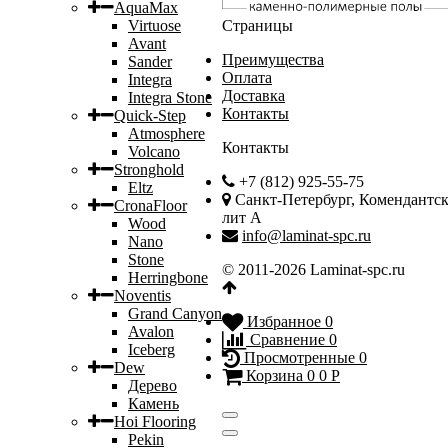
AquaMax
Virtuose
Страницы
Avant
Преимущества
Sander
Оплата
Integra
Доставка
Integra Stone
Контакты
Quick-Step
Atmosphere
Контакты
Volcano
Stronghold
+7 (812) 925-55-75
Eltz
Санкт-Петербург, Комендантски
CronaFloor
лит А
Wood
info@laminat-spc.ru
Nano
Stone
© 2011-2026 Laminat-spc.ru
Herringbone
Noventis
Grand Canyon
Избранное
0
Avalon
Сравнение
0
Iceberg
Просмотренные
0
Dew
Корзина
0
0
Р
Дерево
Камень
Hoi Flooring
Pekin