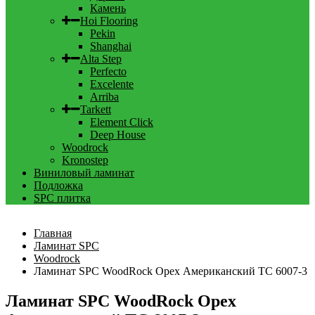
Камень
Hoi Flooring
Pekin
Shanghai
Alta Step
Perfecto
Excelente
Arriba
Tarkett
Element Click
Deep House
Woodrock
Kronostep
Виниловый ламинат
Подложка
SPC плитка
Главная
Ламинат SPC
Woodrock
Ламинат SPC WoodRock Орех Американский TC 6007-3
Ламинат SPC WoodRock Орех