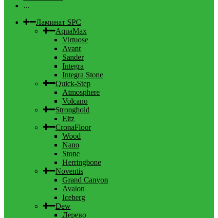
...
Ламинат SPC
AquaMax
Virtuose
Avant
Sander
Integra
Integra Stone
Quick-Step
Atmosphere
Volcano
Stronghold
Eltz
CronaFloor
Wood
Nano
Stone
Herringbone
Noventis
Grand Canyon
Avalon
Iceberg
Dew
Дерево