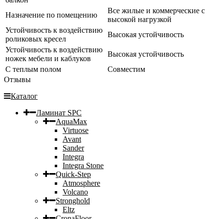
Все жилые и коммерческие с
Назначение по помещению
высокой нагрузкой
Устойчивость к воздействию
Высокая устойчивость
роликовых кресел
Устойчивость к воздействию
Высокая устойчивость
ножек мебели и каблуков
С теплым полом
Совместим
Отзывы
Каталог
Ламинат SPC
AquaMax
Virtuose
Avant
Sander
Integra
Integra Stone
Quick-Step
Atmosphere
Volcano
Stronghold
Eltz
CronaFloor