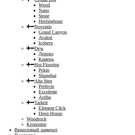
Wood
Nano
Stone
Herringbone
Noventis
Grand Canyon
Avalon
Iceberg
Dew
Дерево
Камень
Hoi Flooring
Pekin
Shanghai
Alta Step
Perfecto
Excelente
Arriba
Tarkett
Element Click
Deep House
Woodrock
Kronostep
Виниловый ламинат