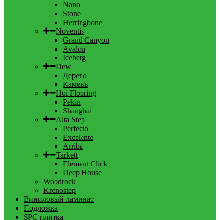
Nano
Stone
Herringbone
Noventis
Grand Canyon
Avalon
Iceberg
Dew
Дерево
Камень
Hoi Flooring
Pekin
Shanghai
Alta Step
Perfecto
Excelente
Arriba
Tarkett
Element Click
Deep House
Woodrock
Kronostep
Виниловый ламинат
Подложка
SPC плитка