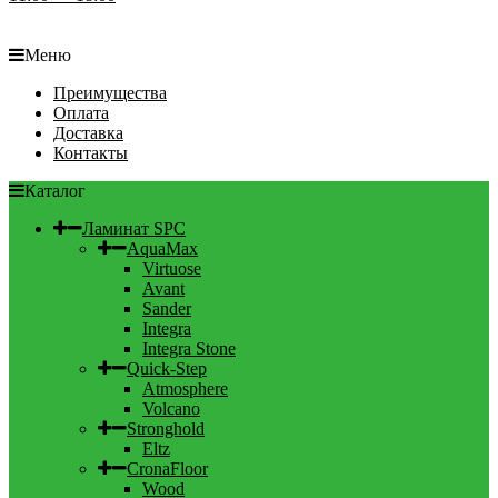
Меню
Преимущества
Оплата
Доставка
Контакты
Каталог
Ламинат SPC
AquaMax
Virtuose
Avant
Sander
Integra
Integra Stone
Quick-Step
Atmosphere
Volcano
Stronghold
Eltz
CronaFloor
Wood