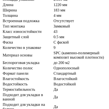
Длина
1220 мм
Ширина
183 мм
Толщина
4 мм
Встроенная подложка
Отсутствует
Тип монтажа
Замковый
Класс износостойкости
43
Защитный слой
0.5 мм
Фаска
С фаской
Количество в упаковке
9
SPC (каменно-полимерный
Материал основы
композит высокой плотности)
Беспороговая укладка
до 200 м2
Количество полос
Однополосный
Формат панели
Стандартный
Влагостойкость
Влагостойкий
Водостойкость
Водостойкий
Термостабильность
Да
Подходит для укладки в
Да
ванной
Подходит для укладки на
Да
балкон